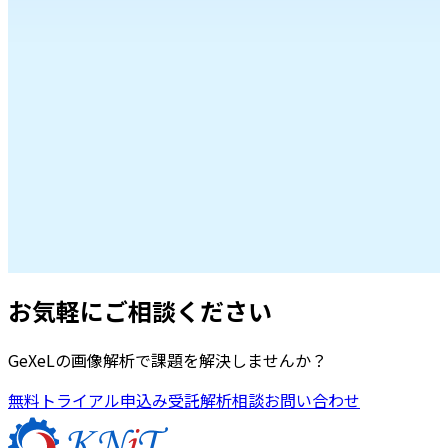
ル」として定義し、該当するかどうかの評価が求められてい
ます。
くわしくみる
>
Case 04. 画像×インフォマティクス
イメージインフォマティクス
研究開発に非常に強力な手法であるインフォマティクス。し
かし、これまでは画像などの非構造データを扱うことができ
ませんでした。GeXeLは画像を特徴化することで、説明変数
／目的変数として画像データを用いることが可能となりま
お気軽にご相談ください
す。
GeXeLの画像解析で課題を解決しませんか？
くわしくみる
>
無料トライアル申込み
受託解析相談
お問い合わせ