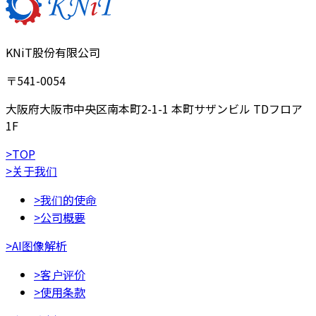
KNiT股份有限公司
〒541-0054
大阪府大阪市中央区南本町2-1-1 本町サザンビル TDフロア
1F
>
TOP
>
关于我们
>
我们的使命
>
公司概要
>
AI图像解析
>
客户评价
>
使用条款